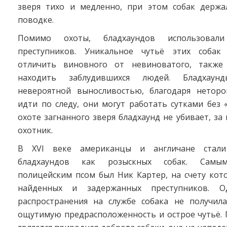
зверя тихо и медленно, при этом собак держ
поводке.
Помимо охоты, бладхаундов использовал
преступников. Уникальное чутьё этих собак
отличить виновного от невиноватого, также
находить заблудившихся людей. Бладхаунд
невероятной выносливостью, благодаря нетор
идти по следу, они могут работать сутками без 
охоте загнанного зверя бладхаунд не убивает, за 
охотник.
В XVI веке американцы и англичане стали
бладхаундов как розыскных собак. Самы
полицейским псом был Ник Картер, на счету кот
найденных и задержанных преступников. О
распространения на службе собака не получил
ощутимую предрасположенность и острое чутьё. 