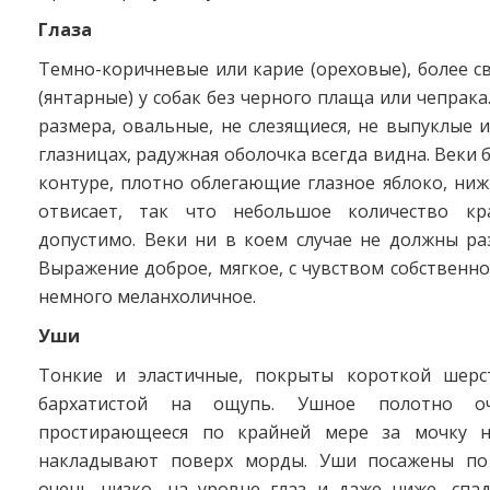
Глаза
Темно-коричневые или карие (ореховые), более с
(янтарные) у собак без черного плаща или чепрака
размера, овальные, не слезящиеся, не выпуклые 
глазницах, радужная оболочка всегда видна. Веки 
контуре, плотно облегающие глазное яблоко, ниж
отвисает, так что небольшое количество кр
допустимо. Веки ни в коем случае не должны ра
Выражение доброе, мягкое, с чувством собственно
немного меланхоличное.
Уши
Тонкие и эластичные, покрыты короткой шерс
бархатистой на ощупь. Ушное полотно оч
простирающееся по крайней мере за мочку но
накладывают поверх морды. Уши посажены по
очень низко, на уровне глаз и даже ниже, сп