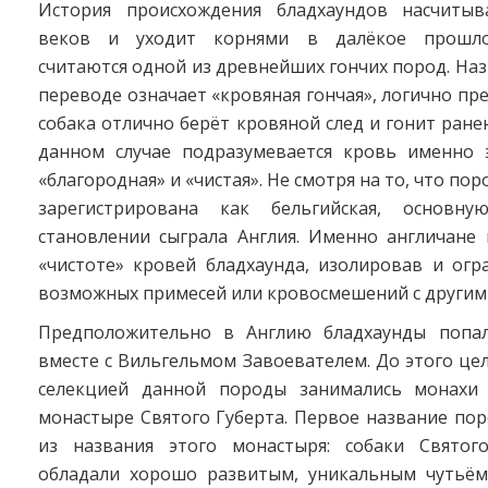
История происхождения бладхаундов насчитыв
веков и уходит корнями в далёкое прошло
считаются одной из древнейших гончих пород. На
переводе означает «кровяная гончая», логично пр
собака отлично берёт кровяной след и гонит ранен
данном случае подразумевается кровь именно э
«благородная» и «чистая». Не смотря на то, что п
зарегистрирована как бельгийская, основ
становлении сыграла Англия. Именно англичане 
«чистоте» кровей бладхаунда, изолировав и огр
возможных примесей или кровосмешений с другим
Предположительно в Англию бладхаунды попал
вместе с Вильгельмом Завоевателем. До этого ц
селекцией данной породы занимались монахи 
монастыре Святого Губерта. Первое название по
из названия этого монастыря: собаки Святог
обладали хорошо развитым, уникальным чутьём