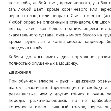
нос и губы, любой цвет, кроме черного, у собак о
tan, любой цвет, кроме коричневого или черно
черного плаща или чепрака. Светло-желтые (яст
Любой окрас, не описанный в стандарте. Слишко
пятна, такие, как белое, поднимающееся выш
скакательного сустава, очень много белого на гру
кроме груди, лап и конца хвоста, например, б
звездочка на лбу.
Кобели должны иметь два нормально развит
полностью опущенных в мошонку.
Движения
При обычном аллюре – рыси – движения ровны
шагом, эластичные (пружинящие) и свободные,
размашистые, чем у других гончих и очень х
породы, раскачивающиеся, но не крабообр
конечности имеют сильный толчок, передающ