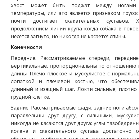
хвост может быть поджат между ногами 
температуры, или это является признаком трусо
почти достигает скакательных суставов. Х
продолжением линии крупа когда собака в покое
несется загнуто, но никогда не касается спины.
Конечности
Передние. Рассматриваемые спереди, передни
вертикальные, пропорциональны по отношению к
длины. Плечо плоское и мускулистое с нормальн
лопаткой и плечевой костью, что обеспечива
длинный и изящный шаг. Локти сильные, плотно
грудной клетке.
Задние. Рассматриваемые сзади, задние ноги абс
параллельны друг другу, с сильными, мускули
никогда не касаются друг друга; углы тазобедренн
колена и скакательного сустава достаточно 
обеспечить свободные сильные движения задних но