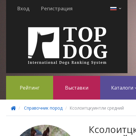
Вход
Регистрация
Рейтинг
Выставки
Каталоги
Справочник пород
Ксолоитцкуинтли средний
Ксолоитц