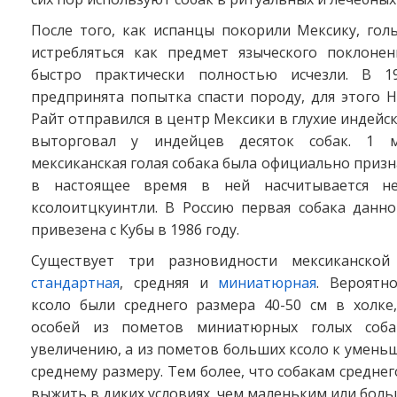
После того, как испанцы покорили Мексику, гол
истребляться как предмет языческого поклоне
быстро практически полностью исчезли. В 1
предпринята попытка спасти породу, для этого 
Райт отправился в центр Мексики в глухие индейск
выторговал у индейцев десяток собак. 1 
мексиканская голая собака была официально призн
в настоящее время в ней насчитывается не
ксолоитцкуинтли. В Россию первая собака данн
привезена с Кубы в 1986 году.
Существует три разновидности мексиканской 
стандартная
, средняя и
миниатюрная
. Вероятн
ксоло были среднего размера 40-50 см в холке,
особей из пометов миниатюрных голых соба
увеличению, а из пометов больших ксоло к уменьш
среднему размеру. Тем более, что собакам среднег
выжить в диких условиях, чем маленьким или боль