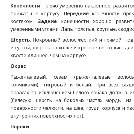
Конечности.
Плечо умеренно наклонное, развито
прижаты к корпусу.
Передние
конечности прям
костяком.
Задние
конечности хорошо развит
умеренными углами. Лапы толстые, круглые, сводис
Шерсть.
Покровный волос жесткий и прямой, под
и густой; шерсть на холке и крестце несколько дл
хвосте длиннее, чем на корпусе.
Окрас
Рыже-палевый, сезам (рыже-палевые воло
кончиками), тигровый и белый. При всех выш
окрасах за исключением белого собака должна и
(белесую шерсть на боковых частях морды, на 
поверхности челюсти, на шее, груди корпусе и хво
внутренних поверхностях ног).
Пороки