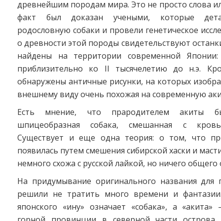
древнейшим породам мира. Это не просто слова ил
факт был доказан учеными, которые дета
родословную собаки и провели генетическое иссл
о древности этой породы свидетельствуют останк
найдены на территории современной Японии: 
приблизительно ко II тысячелетию до н.э. Кр
обнаружены античные рисунки, на которых изобра
внешнему виду очень похожая на современную аки
Есть мнение, что прародителем акиты бы
шпицеобразная собака, смешанная с кровь
Существует и еще одна теория: о том, что пр
появилась путем смешения сибирской хаски и масти
немного схожа с русской лайкой, но ничего общего
На придумывание оригинального названия для
решили не тратить много времени и фантазии
японского «ину» означает «собака», а «акита» 
горной провинции в северной части острова 