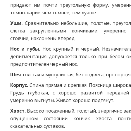
придают им почти треугольную форму, умеренн
темно-карие: чем темнее, тем лучше.
Уши.
Сравнительно небольшие, толстые, треуго
слегка закругленными кончиками, умеренно р
стоячие, наклонены вперед.
Нос и губы.
Нос крупный и черный. Незначитель
депигментация допускается только при белом ок
предпочтителен черный нос.
Шея
толстая и мускулистая, без подвеса, пропорци
Корпус.
Спина прямая и крепкая. Поясница широкая
Грудь глубокая, с хорошо развитой передней
умеренно выгнуты. Живот хорошо подтянут.
Хвост.
Высоко посаженный, толстый, энергично заки
опущенном состоянии кончик хвоста почт
скакательных суставов.