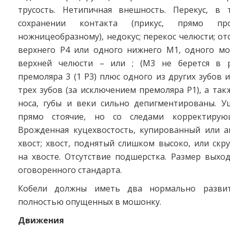
трусость. Нетипичная внешность. Перекус, в
сохранении контакта (прикус, прямо про
ножницеобразному), недокус; перекос челюсти; от
верхнего Р4 или одного нижнего М1, одного мо
верхней челюсти – или ; (М3 не берется в р
премоляра 3 (1 Р3) плюс одного из других зубов 
трех зубов (за исключением премоляра Р1), а так
носа, губы и веки сильно депигментированы. У
прямо стоячие, но со следами корректирую
Врожденная куцехвостость, купированный или 
хвост; хвост, поднятый слишком высоко, или скр
на хвосте. Отсутствие подшерстка. Размер выхо
оговоренного стандарта.
Кобели должны иметь два нормально развит
полностью опущенных в мошонку.
Движения