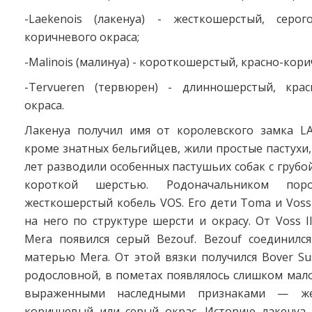
-Laekenois (лакенуа) - жесткошерстый, серо
коричневого окраса;
-Malinois (малинуа) - короткошерстый, красно-кори
-Tervueren (тервюрен) - длинношерстый, крас
окраса.
Лакенуа получил имя от королевского замка LA
кроме знатных бельгийцев, жили простые пастухи
лет разводили особенных пастушьих собак с грубо
короткой шерстью. Родоначальником поро
жесткошерстый кобель VOS. Его дети Toma и Voss
на него по структуре шерсти и окрасу. От Voss I
Mera появился серый Bezouf. Bezouf соединился
матерью Mera. От этой вязки получился Bover Su
родословной, в пометах появлялось слишком мал
выраженными наследными признаками — жес
коричневый или серый окрас. Историю лакенуа