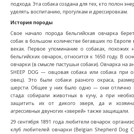
подхода. Эта собака создана для тех, кто полон эне
уделять воспитанию, прогулкам и дрессировкам.
История породы
Свое начало порода бельгийская овчарка бере
собак в большом количестве бегавших по Европе в X
веках. Первое упоминание о собаках, похожих 
бельгийских овчарок, относится к 1650 году. В ос
овчарки (в смысле пастушьи собаки). Овчарка на а
SHEEP DOG — овцовая собака или собака при о
овец). Это были собаки разного окраса, разме
шерсти. Общее у них было одно — они отлично 
стада: собирали животных в кучу, а при необх
защитить их от дикого зверя, да и хозяин
агрессивных двуногих «зверей» также защищали.
29 сентября 1891 года любители овчарок организ
клуб любителей овчарки (Belgian Shepherd Dog C