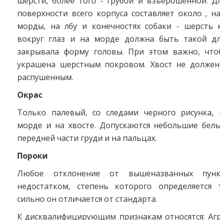
шерсти, более того - грубой и взъерошенной. Д
поверхности всего корпуса составляет около , н
морды, на лбу и конечностях собаки - шерсть 
вокруг глаз и на морде должна быть такой д
закрывала форму головы. При этом важно, чт
украшена шерстным покровом. Хвост не долже
распушенным.
Окрас
Только палевый, со следами черного рисунка,
морде и на хвосте. Допускаются небольшие бел
передней части груди и на пальцах.
Пороки
Любое отклонение от вышеназванных пункт
недостатком, степень которого определяется 
сильно он отличается от стандарта.
К дисквалифицирующим признакам относятся: Агр