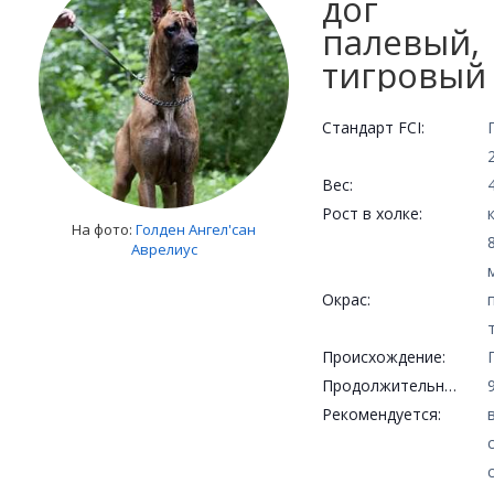
дог
палевый,
тигровый
Стандарт FCI:
Вес:
Рост в холке:
На фото:
Голден Ангел'сан
Аврелиус
Окрас:
Происхождение:
Продолжительность жизни:
Рекомендуется: