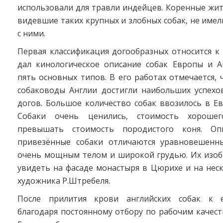
использовали для травли индейцев. Коренные жит
видевшие таких крупных и злобных собак, не име
с ними.
Первая классификация догообразных относится к X
дал кинологическое описание собак Европы и А
пять основных типов. В его работах отмечается, 
собаководы Англии достигли наибольших успехо
догов. Большое количество собак ввозилось в Ев
Собаки очень ценились, стоимость хороше
превышать стоимость породистого коня. Опи
привезённые собаки отличаются уравновешенн
очень мощным телом и широкой грудью. Их изо
увидеть на фасаде монастыря в Цюрихе и на нес
художника Р.Штребеля.
После прилития крови английских собак к 
благодаря постоянному отбору по рабочим качес