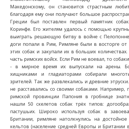
Македонскому, он становится страстным люби
благодаря ему они получают большое распростра
Греции был поставлен первый памятник собак
Коринфе. Его жителям удалось с помощью крупны
выиграть решающую битву в войне с Пелопонне
доги попали в Рим, Римляне были в восторге от
этих собак и закупали их в больших количествах.
часть римских войск. Если Рим не воевал, то собак
- в мирное время их выпускали на арены. Б
хищниками и гладиаторами собирали многот
зрителей. Так же развлекались и древние этруск
не расставались со своими собаками. Например, 
римской провинции Папония в гробнице знатн
нашли 50 скелетов собак трёх типов: догообра
пастушьих. Широко используя собак в завоев
Британии, римляне натолкнулись на достойное
кельтов (население средней Европы и Британии в