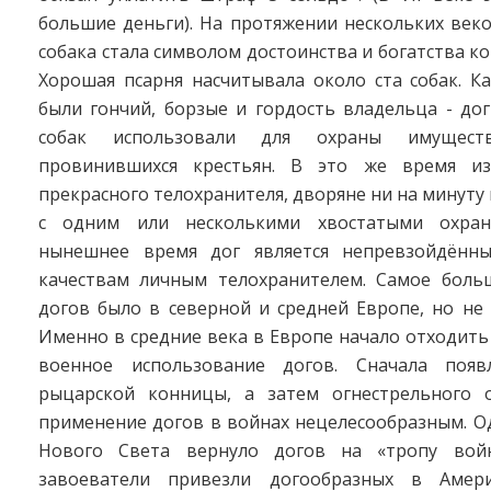
большие деньги). На протяжении нескольких век
собака стала символом достоинства и богатства ко
Хорошая псарня насчитывала около ста собак. К
были гончий, борзые и гордость владельца - до
собак использовали для охраны имущес
провинившихся крестьян. В это же время из
прекрасного телохранителя, дворяне ни на минуту 
с одним или несколькими хвостатыми охра
нынешнее время дог является непревзойдённ
качествам личным телохранителем. Самое боль
догов было в северной и средней Европе, но не
Именно в средние века в Европе начало отходить
военное использование догов. Сначала появ
рыцарской конницы, а затем огнестрельного 
применение догов в войнах нецелесообразным. О
Нового Света вернуло догов на «тропу войн
завоеватели привезли догообразных в Аме