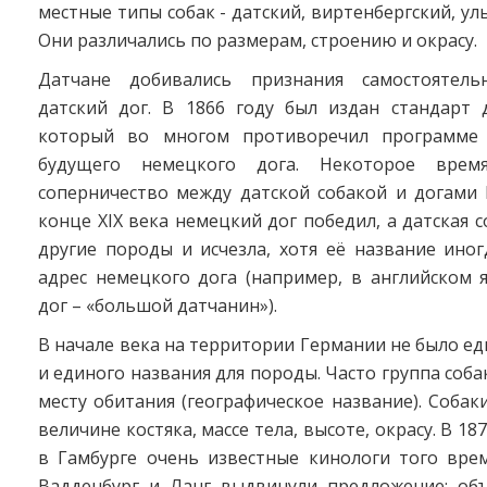
местные типы собак - датский, виртенбергский, ул
Они различались по размерам, строению и окрасу.
Датчане добивались признания самостоятел
датский дог. В 1866 году был издан стандарт д
который во многом противоречил программе 
будущего немецкого дога. Некоторое врем
соперничество между датской собакой и догами 
конце XIX века немецкий дог победил, а датская с
другие породы и исчезла, хотя её название ино
адрес немецкого дога (например, в английском 
дог – «большой датчанин»).
В начале века на территории Германии не было ед
и единого названия для породы. Часто группа соба
месту обитания (географическое название). Собак
величине костяка, массе тела, высоте, окрасу. В 187
в Гамбурге очень известные кинологи того врем
Вадденбург и Ланг выдвинули предложение: об