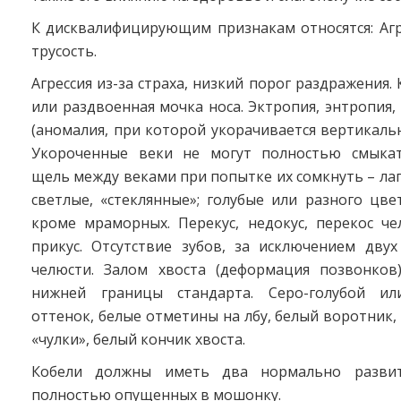
К дисквалифицирующим признакам относятся: Агр
трусость.
Агрессия из-за страха, низкий порог раздражения.
или раздвоенная мочка носа. Эктропия, энтропия
(аномалия, при которой укорачивается вертикаль
Укороченные веки не могут полностью смыкат
щель между веками при попытке их сомкнуть – лаг
светлые, «стеклянные»; голубые или разного цвет
кроме мраморных. Перекус, недокус, перекос че
прикус. Отсутствие зубов, за исключением дву
челюсти. Залом хвоста (деформация позвонков
нижней границы стандарта. Серо-голубой ил
оттенок, белые отметины на лбу, белый воротник,
«чулки», белый кончик хвоста.
Кобели должны иметь два нормально развит
полностью опущенных в мошонку.