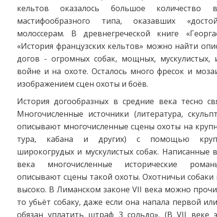
кельтов оказалось большое количество в
мастифообразного типа, оказавших «досто
молоссерам. В древнегреческой книге «Георг
«История французских кельтов» можно найти опи
догов - огромных собак, мощных, мускулистых, 
войне и на охоте. Осталось много фресок и моза
изображением сцен охоты и боёв.
История догообразных в средние века тесно свя
Многочисленные источники (литература, скульпт
описывают многочисленные сцены охоты на крупно
тура, кабана и других) с помощью круп
широкогрудых и мускулистых собак. Написанные 
века многочисленные исторические роман
описывают сцены такой охоты. Охотничьи собаки
высоко. В Лиманском законе VII века можно прочит
то убьёт собаку, даже если она напала первой или
обязан уплатить штраф 3 сольдо». (В VII веке 