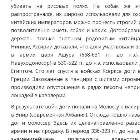
убивать на рисовых полях. На собак же э
распространялся, их широко использовали для ох
китайских императоров можно прочесть строгий 
позволительно иметь собак и каких. Догообраз
держать только знатным родовитым китайца
Ниниве, Ассирии доказали, что доги участвовали в
в армии царя Ашура {668-631 гг. до н.э.}
Навуходоносор} в 530-522 гг. до н.э. использовали
Египтом. Сто лет спустя в войсках Ксеркса доги
Греции. Закованные в панцири с шипами огромн
производили опустошения в рядах пехоты неприя
лошадей в кавалерии.
В результате войн доги попали на Молоссу к илли
в Эпир (современная Албания). Отсюда пошло наз
дог и молоссер. Здесь их целенаправленно разв
армии и на продажу. В период 336-323 гг. до н.э.
знаменитейшему полководцу древности