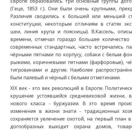
Европе образовались три основные группы дого
(Геце, 1853 г.). Они были очень крупными, прек
Различия сводились к большей или меньшей с
конституции, некоторым отличиям в статях экс
шеи, линия крупа и поясницы). В.Кассель, опис
времени, отмечал гораздо большее количество 
современных стандартных, часто встречались па
чёрными пятнами по корпусу, собаки с белым фо
рыжими, коричневыми пятнами (фарфоровые), ч
тигровинами и другие. Наиболее распространё
были палевый и чёрный с белыми отметинами.
XIX век - это век революций в Европе. Политичес
крушение устоявшейся средневековой жизни, 
нового класса - буржуазии. В это время прои
изменения в жизни знати - традиционных хозя
сохраняется увлечение охотой, на первый план 
догообразных выходит охрана домов, товаро