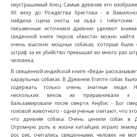
неустрашимый боец. Самые древние его изображе
XII веку до Рождества Христова - в Вавилон
найдена сцена охоты на льва с тибетским 
письменные источники древних уделяют внима
сведенной книге персов «Авеста» можно найти
очень высоких мощных собаках, которые были 
штраф за их убийство превышал во много раз шт
человека.
В священной индийской книге «Веда» рассказывае
караульных собаках. В Древнем Египте собак было
содержать только очень знатные люди. Н
нескольких веков их приравнивали к 
бальзамировали после смерти. Анубис - Бог сме
головой животного - одни учёные считают, что это
что древняя собака. Очень ценили собак в Д
Огромную роль в жизни китайцев играло земледе
рос рис, считались священными, человек не мог