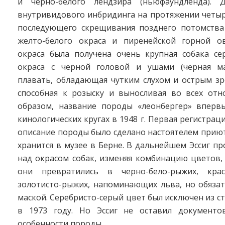
и черно-белого лендзира (ньюфаундленда). 
внутривидового инбридинга на протяжении четыр
последующего скрещивания позднего потомства
желто-белого окраса и пиренейской горной о
окраса была получена очень крупная собака сер
окраса с черной головой и ушами (черная ма
плавать, обладающая чутким слухом и острым зр
способная к розыску и выносливая во всех отн
образом, название породы «леонбергер» вперв
кинологических кругах в 1948 г. Первая регистрац
описание породы было сделано настоятелем приют
хранится в музее в Берне. В дальнейшем Эссиг п
над окрасом собак, изменяя комбинацию цветов,
они превратились в черно-бело-рыжих, красн
золотисто-рыжих, напоминающих льва, но обязат
маской. Серебристо-серый цвет был исключен из с
в 1973 году. Но Эссиг не оставил документо
особенности породы.