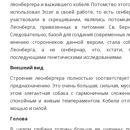
леонбергера и выжившего кобеля. Потомство этог
использовал Эссиг в своей работе, то есть сенб
участвовали в скрещивании, являлись потомка
Леонберга, привезенных в питомник Св. Берн
Следовательно, базой для создания современных л
мнению сторонников данной версии, стала со
Леонберга, а не сенбернар, что, кстати, п
последующими генетическими исследованиями.
Внешний вид
Строение леонбергера полностью соответствует
предназначению. Это очень большая, сильная, муск
этом элегантная собака с гармоничным сложен
спокойным и живым темпераментом. Кобели отл
мощью и силой.
Голова
В целом глубина головы больше ее ширины; п