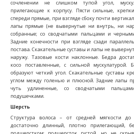
сочленении не слишком тупой угол, муску
прилегающие к корпусу. Пясти сильные, крепки
спереди прямые, при взгляде сбоку почти вертика
лапы прямые (не вывернутые ни внутрь, ни нару
собранные; со сводчатыми пальцами и черным
Задние конечности при взгляде сзади параллель
постава. Скакательные суставы и лапы не вывернут
наружу. Тазовые кости наклонные. Бедра доста
косо поставленные, с сильной мускулатурой. 
образуют четкий угол. Скакательные суставы кр
углом между голенью и плюсной. Задние лапы пр
чуть удлиненные, со сводчатыми пальца
подушечками.
Шерсть
Структура волоса – от средней мягкости до 
достаточно длинный, плотно прилегающий, бе
подшерстком; подшерсток густой, но не скры