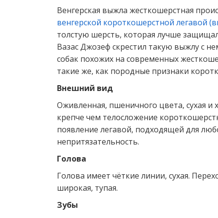
Венгерская выжла жесткошерстная происх
венгерской короткошерстной легавой (
толстую шерсть, которая лучше защищал
Вазас Джозеф скрестил такую выжлу с не
собак похожих на современных жесткоше
такие же, как породные признаки корот
Внешний вид
Оживленная, пшеничного цвета, сухая и 
крепче чем телосложение короткошерстно
появление легавой, подходящей для люб
непритязательность.
Голова
Голова имеет чёткие линии, сухая. Пере
широкая, тупая.
Зубы