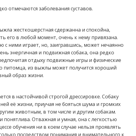
дко отмечаются заболевания суставов.
ыжла жесткошерстная сдержанна и спокойна,
ть его в любой момент, очень к нему привязана.
ю с ними играет, но, заигравшись, может нечаянно
ень энергичная и подвижная собака, она редко
предпочитая отдыху подвижные игры и физические
о питомца, из выжлы может получится хороший
вный образ жизни.
тся в настойчивой строгой дрессировке. Собаку
ей её жизни, приучая не бояться шума и громких
другим животным, в том числе и другим собакам.
и понятлива. Отважная и умная, она с легкостью
ессе обучения ни в коем случае нельзя проявлять
 только посредством понимания и внимательного к