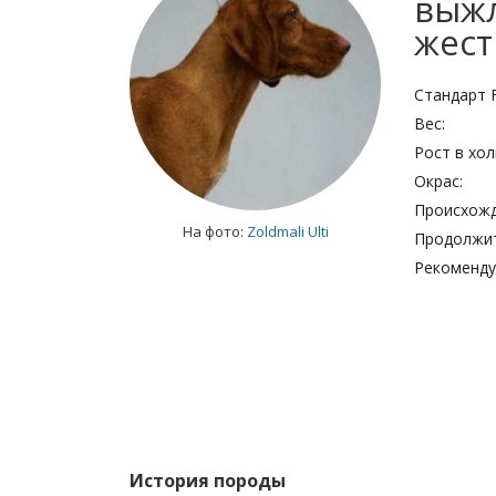
выж
жест
Стандарт F
Вес:
Рост в хол
Окрас:
Происхожд
На фото:
Zoldmali Ulti
Рекоменду
История породы