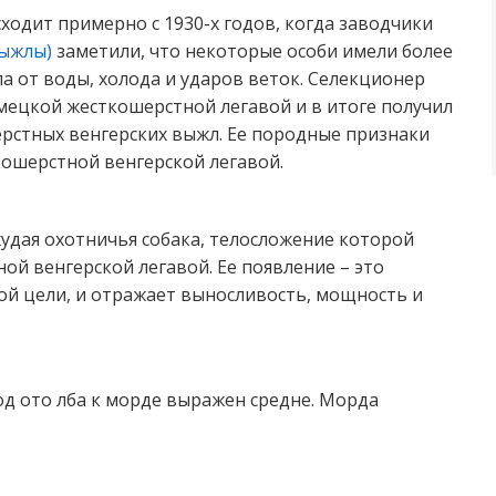
одит примерно с 1930-х годов, когда заводчики
выжлы)
заметили, что некоторые особи имели более
а от воды, холода и ударов веток. Селекционер
мецкой жесткошерстной легавой и в итоге получил
рстных венгерских выжл. Ее породные признаки
кошерстной венгерской легавой.
худая охотничья собака, телосложение которой
й венгерской легавой. Ее появление – это
ой цели, и отражает выносливость, мощность и
ход ото лба к морде выражен средне. Морда