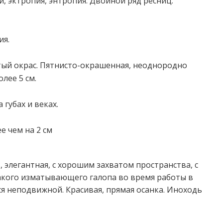
, эктропия, энтропия. Двойной ряд ресниц.
ия.
ый окрас. Пятнисто-окрашенная, неоднородно
лее 5 см.
 губах и веках.
е чем на 2 см
 элегантная, с хорошим захватом пространства, с
кого изматывающего галопа во время работы в
ся неподвижной. Красивая, прямая осанка. Иноходь