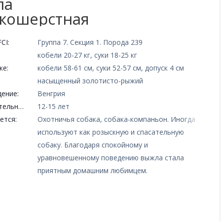
ла
кошерстная
CI:
Группа 7. Секция 1. Порода 239
кобели 20-27 кг, суки 18-25 кг
ке:
кобели 58-61 см, суки 52-57 см, допуск 4 см
насыщенный золотисто-рыжий
ение:
Венгрия
Продолжительность жизни:
12-15 лет
ется:
Охотничья собака, собака-компаньон. Иногда
используют как розыскную и спасательную
собаку. Благодаря спокойному и
уравновешенному поведению выжла стала
приятным домашним любимцем.