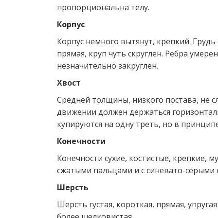
пропорциональна телу.
Корпус
Корпус немного вытянут, крепкий. Грудь
прямая, круп чуть скруглен. Ребра умере
незначительно закруглен.
Хвост
Средней толщины, низкого постава, не с
движении должен держаться горизонталь
купируются на одну треть, но в принципе
Конечности
Конечности сухие, костистые, крепкие, м
сжатыми пальцами и с синевато-серыми
Шерсть
Шерсть густая, короткая, прямая, упруга
более шелковистая.