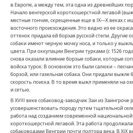
в Европе, а между тем, эта одна из древнейших пор
Начало венгерской короткошерстной легавой (выж
местные гончие, скрещенные еще в IX―X веках с 
восточного происхождения. Это видно из ее окраса.
оттенок придала ей борзая русской степи. Другие 
собаки имеют черную мочку носа, и только у выжл
цвета. При оккупации Венгрии турками (с 1526 год
снова оказали влияние борзые собаки, которые с
войска турок. В основном это были салюки – песча
борзой, или газельная собака. Они придали выжле
скорость поиска. В то время выжл применяли на ох
и сетью.
В XVIII веке собаковод-заводчик Заи из Заингроче
усовершенствовать породу путем тщательной селе
работа над созданием современной национальной
короткошерстной легавой. Эта работа продолжал
собаководами Венгрии почти полтора века. В XIX в