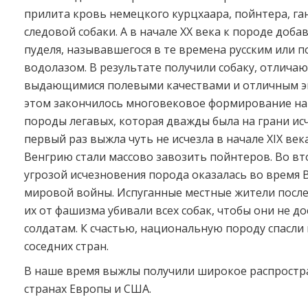
прилита кровь немецкого курцхаара, пойнтера, г
следовой собаки. А в начале XX века к породе доба
пуделя, называвшегося в те времена русским или 
водолазом. В результате получили собаку, отлича
выдающимися полевыми качествами и отличным э
этом закончилось многовековое формирование н
породы легавых, которая дважды была на грани ис
первый раз выжла чуть не исчезла в начале ХIX века
Венгрию стали массово завозить пойнтеров. Во вт
угрозой исчезновения порода оказалась во время 
мировой войны. Испуганные местные жители посл
их от фашизма убивали всех собак, чтобы они не до
солдатам. К счастью, национальную породу спасли
соседних стран.
В наше время выжлы получили широкое распростр
странах Европы и США.