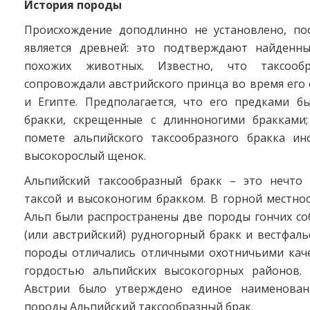
История породы
Происхождение доподлинно не установлено, по
является древней: это подтверждают найденн
похожих животных. Известно, что таксооб
сопровождали австрийского принца во время его
и Египте. Предполагается, что его предками бы
бракки, скрещенные с длинноногими бракками
помете альпийского таксообразного бракка ин
высокорослый щенок.
Альпийский таксообразный бракк – это нечто
таксой и высоконогим бракком. В горной местно
Альп были распространены две породы гончих со
(или австрийский) рудногорный бракк и вестфаль
породы отличались отличными охотничьими кач
гордостью альпийских высокогорных районов.
Австрии было утверждено единое наименован
породы Альпийский таксообразный брак.