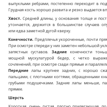
выпуклыми ребрами, постепенно переходит в под
Грудная кость хорошо развита и резко выдается вп
Хвост.
Средней длины, у основания толще и пос
утончается, держится в большинстве случаев о
или едва заметной дугой кверху.
Конечности.
Предплечья укороченные, почти пря
При осмотре спереди у них заметен небольшой укл
запястных суставов.
Задние
конечности тоньш
мощной мускулатурой бедер, с четко выраж
сочленений, при осмотре сзади прямые и параллель
Передние
лапы крупнее задних, с хорошо сж
пальцами, с плотными когтями, обращенными кни
грубыми подушечками. Задние лапы меньше, п
прямее.
Шерсть
Короткая, очень густая, плотно прилегающая, п