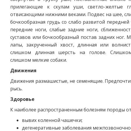
прилегающие к скулам уши, светло-желтые гл
отвисающими нижними веками. Подвес на шее, сл
бочкообразная грудь со слабо развитой передней
передние ноги, слабые задние ноги, сближеннос
суставов или бочкообразный постав задних ног. М
лапы, закрученный хвост, длинная или волнис
слишком длинная шерсть на голове. Слишко
слишком мелкие собаки.
Движения
Движения размашистые, не семенящие. Предпочти
рысь.
Здоровье
К наиболее распространенным болезням породы от
вывих коленной чашечки;
дегенеративные заболевания межпозвоночног