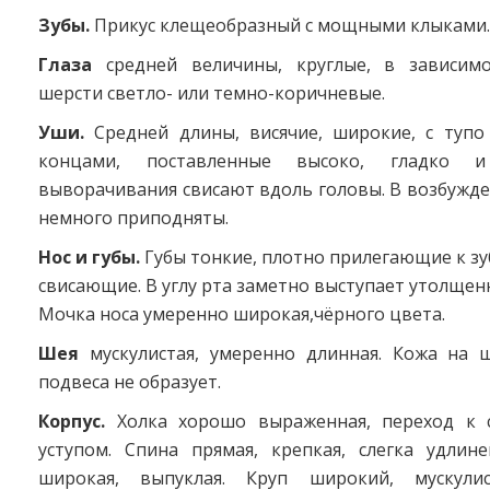
Зубы.
Прикус клещеобразный с мощными клыками.
Глаза
средней величины, круглые, в зависим
шерсти светло- или темно-коричневые.
Уши.
Средней длины, висячие, широкие, с тупо
концами, поставленные высоко, гладко 
выворачивания свисают вдоль головы. В возбужд
немного приподняты.
Нос и губы.
Губы тонкие, плотно прилегающие к зу
свисающие. В углу рта заметно выступает утолщенн
Мочка носа умеренно широкая,чёрного цвета.
Шея
мускулистая, умеренно длинная. Кожа на ш
подвеса не образует.
Корпус.
Холка хорошо выраженная, переход к 
уступом. Спина прямая, крепкая, слегка удлине
широкая, выпуклая. Круп широкий, мускули