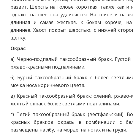
развит. Шерсть на голове короткая, также как и н
однако на шее она удлиняется. На спине и на л
длинная и самая жесткая, к бокам короче, н
длиннее. Хвост покрыт шерстью, с нижней стор
щетку.
Окрас
а) Черно-подпалый таксообразный бракк. Густой
ржаво-красными подпалинами.
б) Бурый таксообразный бракк с более светлым
мочка носа коричневого цвета.
в) Красный таксообразный бракк: олений, ржаво-
желтый окрас с более светлыми подпалинами.
г) Пегий таксообразный бракк (вестфальский). В
красных бракков окрасы в комбинации с бе
размещены на лбу, на морде, на ногах и на груди.