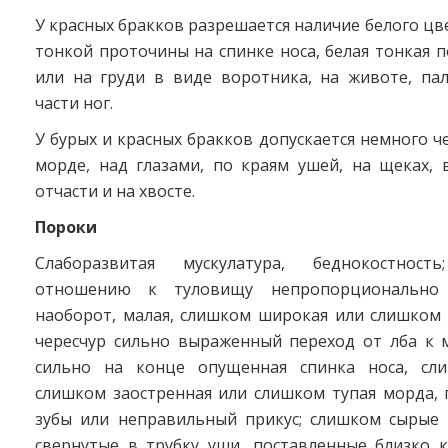
У красных бракков разрешается наличие белого цв
тонкой проточины на спинке носа, белая тонкая п
или на груди в виде воротника, на животе, па
части ног.
У бурых и красных бракков допускается немного ч
морде, над глазами, по краям ушей, на щеках, 
отчасти и на хвосте.
Пороки
Слаборазвитая мускулатура, беднокостнос
отношению к туловищу непропорционально 
наоборот, малая, слишком широкая или слишком 
чересчур сильно выраженный переход от лба к 
сильно на конце опущенная спинка носа, сли
слишком заостренная или слишком тупая морда, 
зубы или неправильный прикус; слишком сырые г
свернутые в трубку уши, поставленные близко к