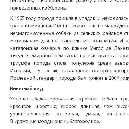
питомник, начавший свою работу с шести катало
привезённых из Жероны.
К 1965 году порода пришла в упадок, и находилась
грани вымирания. Именно животные из мадридско
немногочисленные собаки из сельских районов с
материалом для восстановления популяции. И у
каталонская овчарка по кличке Унгос де Лакет
титул всемирного чемпиона на выставке в Париж
триумфа порода стала популярна среди завод
Испании, - у нас же каталонская овчарка распр
Последний стандарт породы был принят в 2004 году
Внешний вид
Хорошо сбалансированная, крепкая собака сре
красивой шерстью; скорее длинная, чем высок
уравновешенная, активная, умная, интеллиге
Выражение морды очень благородное.