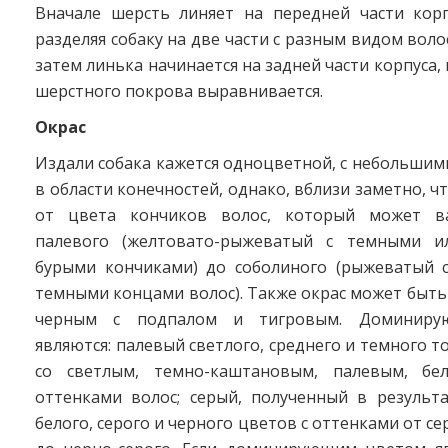
Вначале шерсть линяет на передней части корп
разделяя собаку на две части с разным видом воло
затем линька начинается на задней части корпуса,
шерстного покрова выравнивается.
Окрас
Издали собака кажется одноцветной, с небольши
в области конечностей, однако, вблизи заметно, ч
от цвета кончиков волос, который может в
палевого (желтовато-рыжеватый с темными ил
бурыми кончиками) до соболиного (рыжеватый 
темными концами волос). Также окрас может быть
черным с подпалом и тигровым. Доминиру
являются: палевый светлого, среднего и темного т
со светлым, темно-каштановым, палевым, б
оттенками волос; серый, полученный в результ
белого, серого и черного цветов с оттенками от с