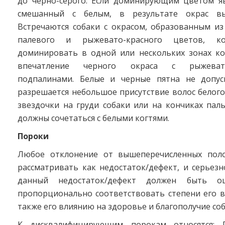
до черно-серого. Если доминирующим цветом яв
смешанный с белым, в результате окрас вы
Встречаются собаки с окрасом, образованным из
палевого и рыжевато-красного цветов, к
доминировать в одной или нескольких зонах кор
впечатление черного окраса с рыжевато
подпалинами. Белые и черные пятна не допус
разрешается небольшое присутствие волос белог
звездочки на груди собаки или на кончиках пал
должны сочетаться с белыми когтями.
Пороки
Любое отклонение от вышеперечисленных поло
рассматривать как недостаток/дефект, и серьезн
данный недостаток/дефект должен быть оц
пропорционально соответствовать степени его в
также его влиянию на здоровье и благополучие соб
К дисквалифицирующим порокам относятся: П