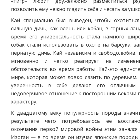
«тигр» любит дружелюбно разместиться ря
позволить ему нежно гладить себя и чесать за ушк
Кай специально был выведен, чтобы охотитьс
сильную дичь, как олень или кабан, в горных лан
время его универсальность стала намного шир
собак стали использовать в охоте на барсука, за
пернатую дичь. Кай независим и свободолюбив, 
мгновенно и четко реагирует на изменен
обстоятельств во время работы. Кай-это единст
мире, которая может ловко лазить по деревьям.
уверенность в себе делают его отличным 
недоверчивое отношение к посторонним веками п
характеру.
К двадцатому веку популярность породы значит
результате чего потребовалось ее восстано
окончания первой мировой войны этим занялся 
Изогаи — в то время он изучал японские породы 