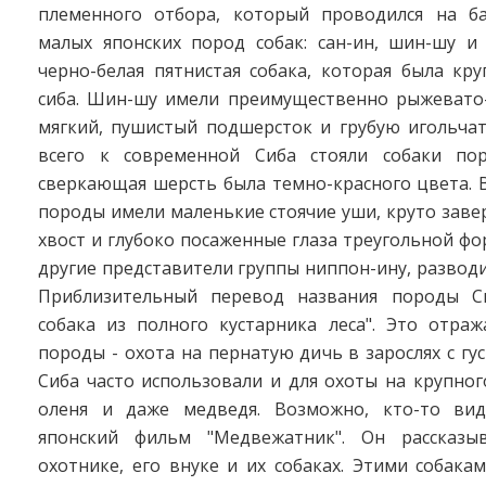
племенного отбора, который проводился на б
малых японских пород собак: сан-ин, шин-шу и 
черно-белая пятнистая собака, которая была кр
сиба. Шин-шу имели преимущественно рыжевато-
мягкий, пушистый подшерсток и грубую игольчат
всего к современной Сиба стояли собаки по
сверкающая шерсть была темно-красного цвета. 
породы имели маленькие стоячие уши, круто заве
хвост и глубоко посаженные глаза треугольной фор
другие представители группы ниппон-ину, разводи
Приблизительный перевод названия породы Си
собака из полного кустарника леса". Это отраж
породы - охота на пернатую дичь в зарослях с гу
Сиба часто использовали и для охоты на крупного
оленя и даже медведя. Возможно, кто-то вид
японский фильм "Медвежатник". Он рассказы
охотнике, его внуке и их собаках. Этими собак