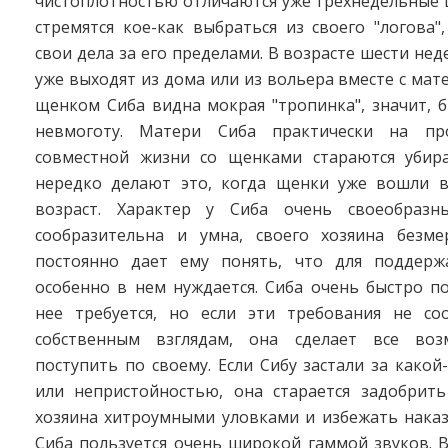
чистоплотностью отличаются уже трехнедельные 
стремятся кое-как выбраться из своего "логова"
свои дела за его пределами. В возрасте шести не
уже выходят из дома или из вольера вместе с мате
щенком Сиба видна мокрая "тропинка", значит, 
невмоготу. Матери Сиба практически на пр
совместной жизни со щенками стараются убир
нередко делают это, когда щенки уже вошли 
возраст. Характер у Сиба очень своеобразн
сообразительна и умна, своего хозяина безм
постоянно дает ему понять, что для поддерж
особенно в нем нуждается. Сиба очень быстро п
нее требуется, но если эти требования не со
собственным взглядам, она сделает все воз
поступить по своему. Если Сибу застали за како
или непристойностью, она старается задобрить
хозяина хитроумными уловками и избежать наказ
Сиба пользуется очень широкой гаммой звуков. 