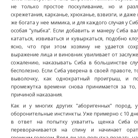
не только простое поскуливание, но и разл
скрежетания, карканье, хрюканье, взвизги, и даже
же богата у нее мимика, и для каждого случая у С
особая "улыбка". Если добавить и манеру Сиба вал
кататься, извиваться и кувыркаться, подобно кло
ясно, что при этом хозяину не удается сохр
выражение лица и виновник увиливает от заслуже
сожалению, наказывать Сиба в большинстве слу
бесполезно. Если Сиба уверена в своей правоте, 
выволочку, как однократный проигрыш, и по
промежутка времени снова принимается за то,
причиной наказания.
Как и у многих других "аборигенных" пород, 
оборонительные инстинкты. Уже примерно с 10 дн
в ответ на попытку ухватить щенка Сиба о
переворачивается на спину и начинает ора
громким голосом. Вряд ли это попытка позвать н