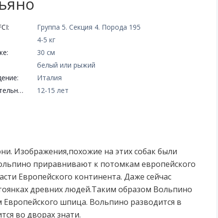
ьяно
CI:
Группа 5. Секция 4. Порода 195
4-5 кг
ке:
30 см
белый или рыжий
ение:
Италия
Продолжительность жизни:
12-15 лет
ни. Изображения,похожие на этих собак были
, Вольпино приравнивают к потомкам европейского
асти Европейского континента. Даже сейчас
стоянках древних людей.Таким образом Вольпино
 Европейского шпица. Вольпино разводится в
тся во дворах знати.