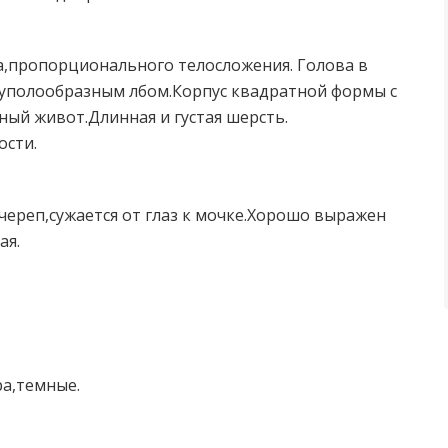
а,пропорционального телосложения. Голова в
куполообразным лбом.Корпус квадратной формы с
ный живот.Длинная и густая шерсть.
ости.
ереп,сужается от глаз к мочке.Хорошо выражен
ая.
а,темные.