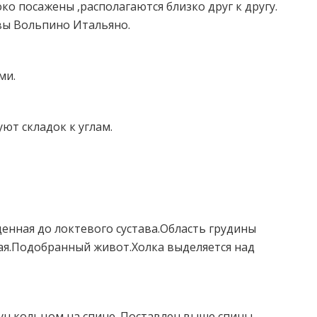
о посажены ,располагаются близко друг к другу.
вы Вольпино Итальяно.
ми.
уют складок к углам.
енная до локтевого сустава.Область грудины
ая.Подобранный живот.Холка выделяется над
ун кольцом на спине. Поставлен выше спины.