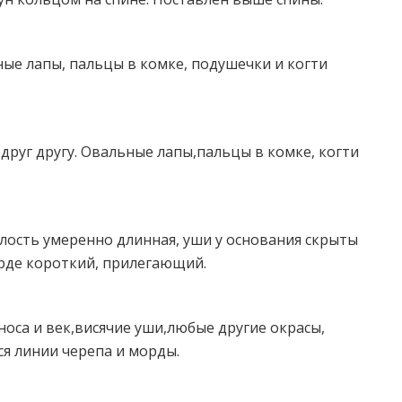
ые лапы, пальцы в комке, подушечки и когти
руг другу. Овальные лапы,пальцы в комке, когти
слость умеренно длинная, уши у основания скрыты
рде короткий, прилегающий.
оса и век,висячие уши,любые другие окрасы,
я линии черепа и морды.