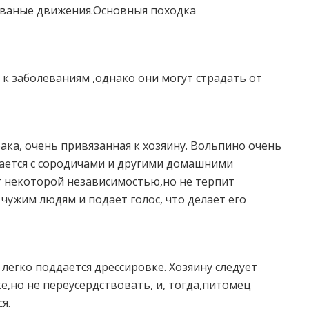
ованые движения.Основныя походка
 к заболеваниям ,однако они могут страдать от
бака, очень привязанная к хозяину. Вольпино очень
вается с сородичами и другими домашними
 некоторой независимостью,но не терпит
 чужим людям и подает голос, что делает его
легко поддается дрессировке. Хозяину следует
,но не переусердствовать, и, тогда,питомец
я.