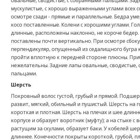
овальные, сводистые, с собранными пальцами. Зад
мускулистые, с хорошо выраженными углами всех с
осмотре сзади - прямые и параллельные. Бедра ум
косо поставленные. Колени с хорошими углами. Го
длинные, расположены наклонно, не короче бедер
поставлены почти вертикально. При осмотре сбоку
перпендикуляр, опущенный из седалищного бугра к
пройти вплотную к передней стороне плюсны. Пр
нежелательны. Задние лапы овальные, сводистые, 
пальцами.
Шерсть
Покровный волос густой, грубый и прямой. Подше
развит, мягкий, обильный и пушистый. Шерсть на г
короткая и плотная. Шерсть на плечах и шее длинн
корпусе и образует воротник (муфту); а на стыке с 
растущим за скулами, образует баки. У кобелей шер
длиннее. Конечности покрыты короткой, грубой, п