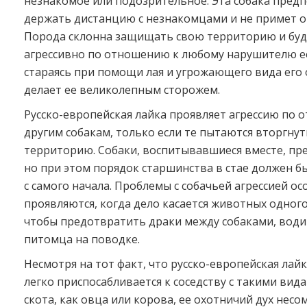
незнакомое или подозрительное. Эта собака пред
держать дистанцию с незнакомцами и не примет от
Порода склонна защищать свою территорию и буд
агрессивно по отношению к любому нарушителю е
стараясь при помощи лая и угрожающего вида его 
делает ее великолепным сторожем.
Русско-европейская лайка проявляет агрессию по 
другим собакам, только если те пытаются вторгнут
территорию. Собаки, воспитывавшиеся вместе, пре
но при этом порядок старшинства в стае должен б
с самого начала. Проблемы с собачьей агрессией ос
проявляются, когда дело касается животных одного
чтобы предотвратить драки между собаками, води
питомца на поводке.
Несмотря на тот факт, что русско-европейская лайк
легко приспосабливается к соседству с такими ви
скота, как овца или корова, ее охотничий дух нес