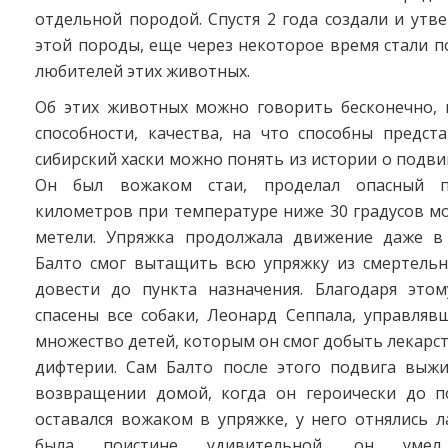
отдельной породой. Спустя 2 года создали и утв
этой породы, еще через некоторое время стали п
любителей этих животных.
Об этих животных можно говорить бесконечно, н
способности, качества, на что способны предст
сибирский хаски можно понять из истории о подвиг
Он был вожаком стаи, проделал опасный п
километров при температуре ниже 30 градусов м
метели. Упряжка продолжала движение даже в
Балто смог вытащить всю упряжку из смертельн
довести до пункта назначения. Благодаря это
спасены все собаки, Леонард Сеппала, управляв
множество детей, которым он смог добыть лекарс
дифтерии. Сам Балто после этого подвига выжи
возвращении домой, когда он героически до п
оставался вожаком в упряжке, у него отнялись л
была поистине удивительной, он умел