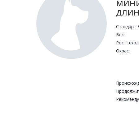
мин
дли
Стандарт F
Вес:
Рост в хол
Окрас:
Происхожд
Рекоменду