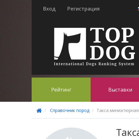
Вход
Регистрация
Рейтинг
Выставки
Справочник пород
Такса миниатюрная
Такс