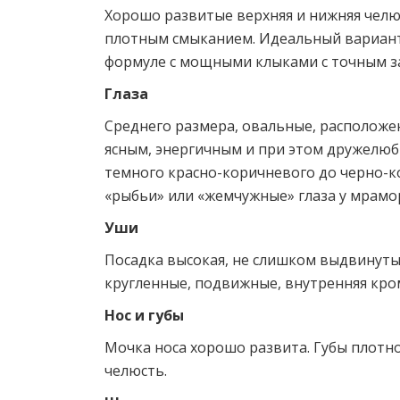
Хорошо развитые верхняя и нижняя чел
плотным смыканием. Идеальный вариант –
формуле с мощными клыками с точным з
Глаза
Среднего размера, овальные, расположен
ясным, энергичным и при этом дружелюб
темного красно-коричневого до черно-ко
«рыбьи» или «жемчужные» глаза у мрамор
Уши
Посадка высокая, не слишком выдвинуты 
круг­ленные, подвижные, внутренняя кром
Нос и губы
Мочка носа хорошо развита. Губы пло
челюсть.