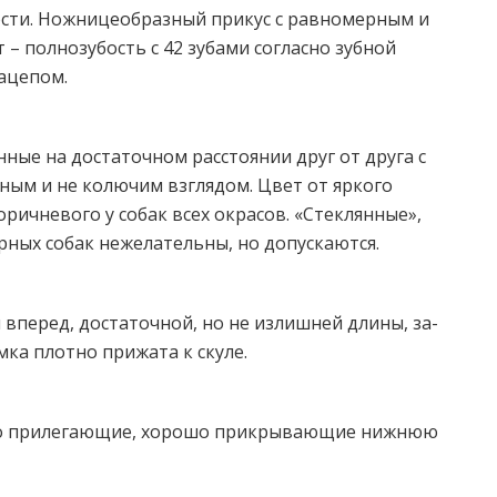
юсти. Ножницеобразный прикус с равномерным и
 полнозубость с 42 зубами согласно зубной
ацепом.
ные на достаточном расстоянии друг от друга с
ным и не колючим взглядом. Цвет от яркого
ричневого у собак всех окрасов. «Стеклянные»,
ных собак нежелательны, но допус­каются.
впе­ред, достаточной, но не излишней длины, за­
ка плот­но прижата к скуле.
тно прилегающие, хорошо прикрывающие нижнюю