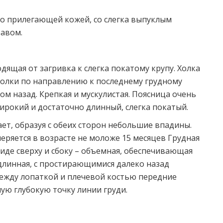
но прилегающей кожей, со слегка выпуклым
тавом.
дящая от загривка к слегка покатому крупу. Холка
холки по направлению к последнему грудному
ом назад. Крепкая и мускулистая. Поясница очень
широкий и достаточно длинный, слегка покатый.
ет, образуя с обеих сторон небольшие впадины.
меряется в возрасте не моложе 15 месяцев Грудная
виде сверху и сбоку – объемная, обеспечивающая
 длинная, с простирающимися далеко назад
между лопаткой и плечевой костью передние
ую глубокую точку линии груди.