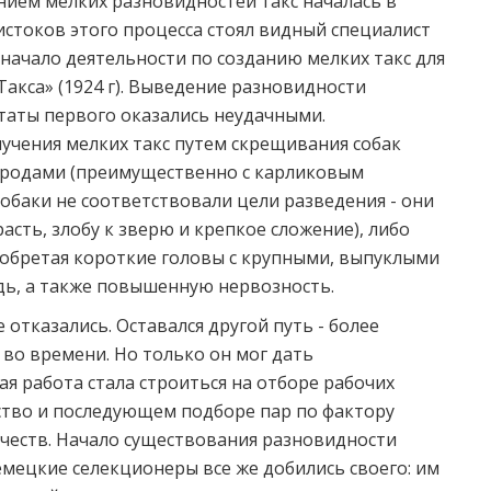
ием мелких разновидностей такс началась в
истоков этого процесса стоял видный специалист
 начало деятельности по созданию мелких такс для
Такса» (1924 г). Выведение разновидности
ьтаты первого оказались неудачными.
чения мелких такс путем скрещивания собак
ородами (преимущественно с карликовым
обаки не соответствовали цели разведения - они
асть, злобу к зверю и крепкое сложение), либо
иобретая короткие головы с крупными, выпуклыми
удь, а также повышенную нервозность.
отказались. Оставался другой путь - более
во времени. Но только он мог дать
я работа стала строиться на отборе рабочих
тво и последующем подборе пар по фактору
ачеств. Начало существования разновидности
Немецкие селекционеры все же добились своего: им