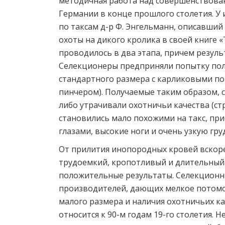
методичная работа над совершенствован
Германии в конце прошлого столетия. У 
по таксам д-р Ф. Энгельманн, описавший
охоты на дикого кролика в своей книге «
проводилось в два этапа, причем резул
Селекционеры предприняли попытку полу
стандартного размера с карликовыми п
пинчером). Получаемые таким образом, с
либо утрачивали охотничьи качества (стр
становились мало похожими на такс, пр
глазами, высокие ноги и очень узкую гр
От прилития инопородных кровей вскоре 
трудоемкий, кропотливый и длительный 
положительные результаты. Селекционна
производителей, дающих мелкое потомс
малого размера и наличия охотничьих к
относится к 90-м годам 19-го столетия. 