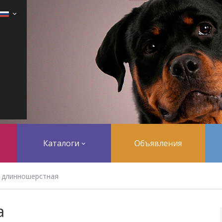
Каталоги
Объявления
 длинношерстная
а