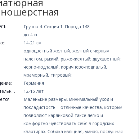
иатюрная
нношерстная
CI:
Группа 4. Секция 1. Порода 148
до 4 кг
ке:
14-21 см
одноцветный желтый, желтый с черным
налетом, рыжий, рыже-желтый; двухцветный:
черно-подпалый, коричнево-подпалый,
мраморный, тигровый;
ение:
Германия
Продолжительность жизни:
12-15 лет
ется:
Маленькие размеры, минимальный уход и
покладистость – отличные качества, которые
позволяют карликовой таксе легко и
комфортно чувствовать себя в городских
квартирах. Собака изящная, умная, послушная