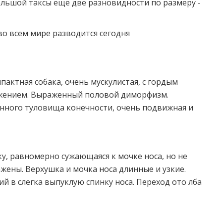
ольшой таксы еще две разновидности по размеру -
во всем мире разводится сегодня
мпактная собака, очень мускулистая, с гордым
жением. Выраженный половой диморфизм.
нного туловища конечности, очень подвижная и
ку, равномерно сужающаяся к мочке носа, но не
жены. Верхушка и мочка носа длинные и узкие.
й в слегка выпуклую спинку носа. Переход ото лба