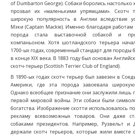
of Dumbarton George). Собаки боролись настолько 
прозвал их «маленькими упрямцами». Скотч т
широкую популярность в Англии вследствие у
Мэки (Captain Mackie). Именно благодаря работам 
порода стала выставочной собакой и пр
компаньоном. Хотя шотландского терьера нача
1700-ых годах, современный стандарт для породы 
в конце XIX века. В 1883 году был основан Англий
скотч-терьер (Scottish Terrier Club of England).
В 1890-ых годах скотч терьер был завезен в Со
Америки, где эта порода завоевала широкую 
Однако всеобщее признание они заслужили лишь 
первой мировой войны. Эти собаки были символ
богатства. Изображение скотти использовалось п
рекламу всевозможных товаров. Они даже с
собаками президентов. Например, Рузвельт и
держали скотч терьеров, которые жили вместе 