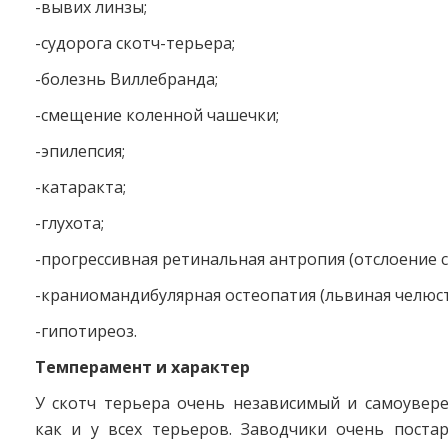
-вывих линзы;
-судорога скотч-терьера;
-болезнь Виллебранда;
-смещение коленной чашечки;
-эпилепсия;
-катаракта;
-глухота;
-прогрессивная ретинальная антропия (отслоение с
-краниомандибулярная остеопатия (львиная челюст
-гипотиреоз.
Темперамент и характер
У скотч терьера очень независимый и самоувере
как и у всех терьеров. Заводчики очень постар