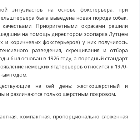
ой энтузиастов на основе фокстерьера, при
вельштерьера была выведена новая порода собак,
 качествами. Приоритетными окрасами решили
ришедшим на помощь директором зоопарка Лутцем
 и коричневых фокстерьеров) у них получилось.
тенсивного разведения, скрещивания и отбора
ды был основан в 1926 году, а породный стандарт
 появление немецких ягдтерьеров относится к 1970-
-ым годом.
уществующие на сей день: жесткошерстный и
ны и различаются только шерстным покровом
.
актная, компактная, пропорционально сложенная