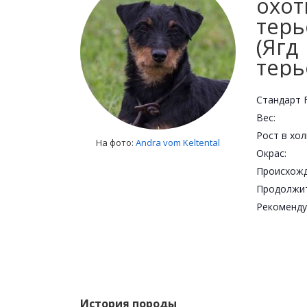
охо
терь
(Ягд
терь
Стандарт F
Вес:
Рост в хол
На фото:
Andra vom Keltental
Окрас:
Происхожд
Рекоменду
История породы