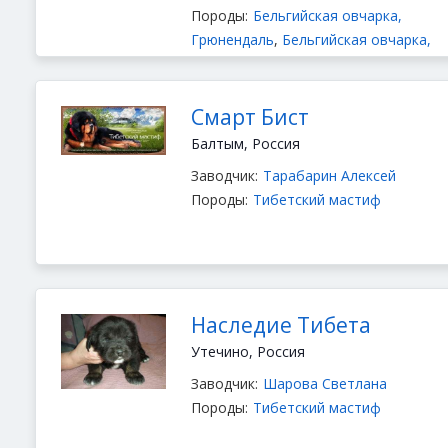
Породы:
Бельгийская овчарка,
Грюнендаль
,
Бельгийская овчарка,
Малинуа
,
Тибетский мастиф
,
Чихуах
длинношёрстный
,
Чихуахуа
короткошерстный
Смарт Бист
Балтым, Россия
Заводчик:
Тарабарин Алексей
Породы:
Тибетский мастиф
Наследие Тибета
Утечино, Россия
Заводчик:
Шарова Светлана
Породы:
Тибетский мастиф