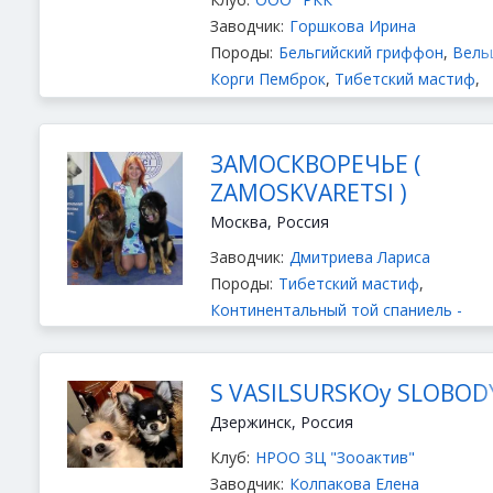
Заводчик:
Горшкова Ирина
Породы:
Бельгийский гриффон
,
Вель
Корги Пемброк
,
Тибетский мастиф
,
Среднеазиатская овчарка
,
Йоркширский терьер
,
Пти Брабансон
Брюссельский гриффон
ЗАМОСКВОРЕЧЬЕ (
ZAMOSKVAREТSI )
Москва, Россия
Заводчик:
Дмитриева Лариса
Породы:
Тибетский мастиф
,
Континентальный той спаниель -
Фален
,
Континентальный той
спаниель - Папийон
S VASILSURSKOy SLOBOD
Дзержинск, Россия
Клуб:
НРОО ЗЦ "Зооактив"
Заводчик:
Колпакова Елена