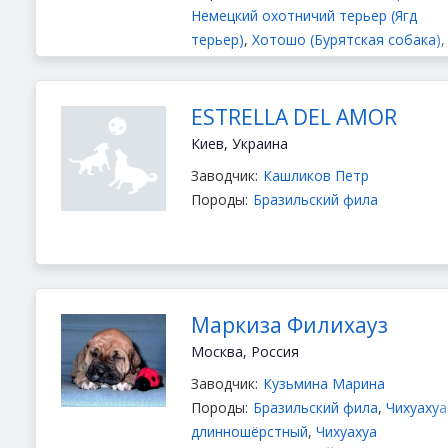
Немецкий охотничий терьер (Ягд
терьер)
,
Хотошо (Бурятская собака)
,
Американский бульдог
,
Русская псов
борзая
,
Бразильский фила
ESTRELLA DEL AMOR
Киев, Украина
Заводчик:
Кашликов Петр
Породы:
Бразильский фила
Маркиза Филихауз
Москва, Россия
Заводчик:
Кузьмина Марина
Породы:
Бразильский фила
,
Чихуахуа
длинношёрстный
,
Чихуахуа