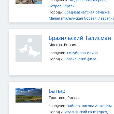
Петров Сергей
Породы:
Среднеазиатская овчарка
,
Малая итальянская борзая (левретка
Йоркширский терьер
,
Бразильский
фила
,
Американский стаффордширск
терьер
Бразильский Талисман
Москва, Россия
Заводчик:
Голубцова Ирина
Породы:
Бразильский фила
Батыр
Тростино, Россия
Заводчик:
Заболотникова Анжелика
Породы:
Итальянский кане корсо
,