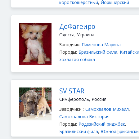
короткошерстный
,
Йоркширский
терьер
ДеФагеиро
Одесса, Украина
Заводчик:
Пименова Марина
Породы:
Бразильский фила
,
Китайск
хохлатая собака
SV STAR
Симферополь, Россия
Заводчики :
Самохвалов Михаил
,
Самохвалова Виктория
Породы:
Родезийский риджбек
,
Бразильский фила
,
Южноафрикански
Бурбуль