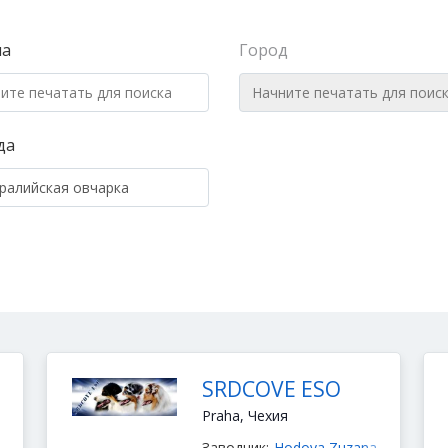
на
Город
да
SRDCOVE ESO
Praha, Чехия
Заводчик:
Hodova Zuzana