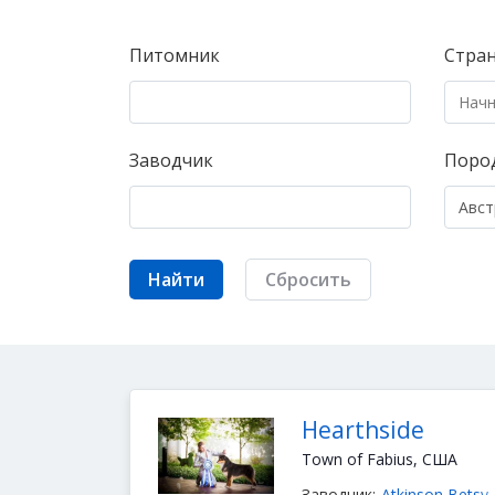
Питомник
Стра
Заводчик
Поро
Найти
Сбросить
Hearthside
Town of Fabius, США
Заводчик:
Atkinson Betsy