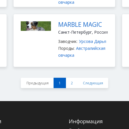
овчарка
фризе
,
Бивер терьер
MARBLE MAGIC
Санкт-Петербург, Россия
Заводчик:
Урсова Дарья
Породы:
Австралийская
овчарка
Предыдущая
1
2
Следующая
и
Информация