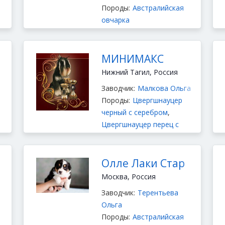
Породы:
Австралийская
овчарка
МИНИМАКС
Нижний Тагил, Россия
Заводчик:
Малкова Ольга
Породы:
Цвергшнауцер
черный с серебром
,
Цвергшнауцер перец с
солью
,
Цвергшнауцер
черного окраса
,
Австралийская овчарка
,
Олле Лаки Стар
Кавказская овчарка
,
Москва, Россия
Среднеазиатская овчарка
,
Заводчик:
Терентьева
Чихуахуа длинношёрстный
,
Ольга
Йоркширский терьер
,
Ши
Породы:
Австралийская
тцу
,
Мальтезе
,
Бишон