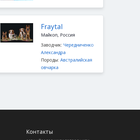
Fraytal
Майкоп, Россия
Заводчик:
Чередниченко
Александра
Породы:
Австралийская
овчарка
Контакты