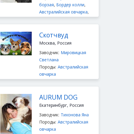
борзая
,
Бордер колли
,
Австралийская овчарка
,
Бернский зенненхунд
Скотчвуд
Москва, Россия
Заводчик:
Мировицкая
Светлана
Породы:
Австралийская
овчарка
AURUM DOG
Екатеринбург, Россия
Заводчик:
Тихонова Яна
Породы:
Австралийская
овчарка