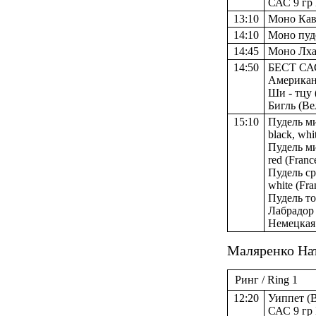
САС 9 гр 
13:10
Моно Кав
14:10
Моно пуд
14:45
Моно Лха
14:50
БЕСТ САС
Американс
Ши - тцу (
Бигль (Ве
15:10
Пудель ми
black, whi
Пудель ми
red (Franc
Пудель ср
white (Fra
Пудель то
Лабрадор 
Немецкая 
Маляренко Нат
Ринг / Ring 1
12:20
Уиппет (В
САС 9 гр 