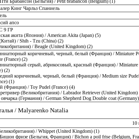
Пти Брабансон (Бельгия) / Petit brabancon (Belgium) (1)
алер Кинг Чарльз Спаниель
ель
сий апсо
 9 ГР
кая акита (Япония) / American Akita (Japan) (5)
Китай) / Shih - Tzu (China) (2)
ликобритания) / Beagle (United Kingdom) (2)
ниатюрный коричневый, черный, белый (Франция) / Miniature Pu
te (France) (2)
ниатюрный серый, абрикосовый, красный (Франция) / Miniature P
e) (2)
едний коричневый, черный, белый (Франция) / Medium size Pudel 
nce) (1)
й (Франция) / Toy Pudel (France) (4)
ретривер (Великобритания) / Labrador Retriever (United Kingdom) 
овчарка (Германия) / German Shepherd Dog Double coat (Germany)
алья / Malyarenko Natalia
10 
еликобритания) / Whippet (United Kingdom) (1)
Бишон фризе (Бельгия, Франция) / Bichon a poil frise (Belgium, Fra