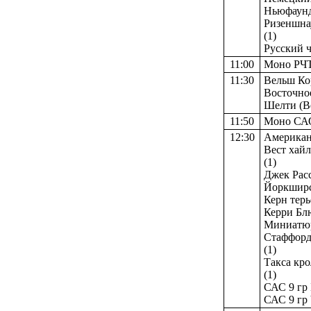
Ньюфаундл
Ризеншнау
(1)
Русский че
11:00
Моно РЧ
11:30
Вельш Кор
Восточное
Шелти (Ве
11:50
Моно СА
12:30
Американс
Вест хайл
(1)
Джек Расс
Йоркширск
Керн терь
Керри Блю 
Миниатюрн
Стаффордш
(1)
Такса кро
(1)
САС 9 гр 
САС 9 гр 