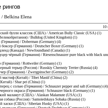
 рингов
/ Belkina Elena
10 
кий булли классик (США) / American Bully Classic (USA) (1)
Великобритания) / Bulldog (United Kingdom) (1)
(Германия) / Doberman (Germany) (4)
боксер (Германия) / Deutscher Boxer (Germany) (1)
енд (Канада) / Newfoundland (Canada) (1)
цер чёрный (Германия) / Riesenschnauzer pure black with black un
 (Германия) / Rottweiler (Germany) (1)
рный терьер (Россия) / Russkiy Chernniy Terrier (Russia) (4)
ер (Германия) / Zwergpinscher (Germany) (2)
 мастиф (Китай) / Tibet Mastif (China) (2)
итай) / Shar pei (China) (1)
ерец с солью (Германия) / Schnauzer pepper and salt (Germany) (4)
ерного окраса (Германия) / Schnauzer black (Germany) (1)
ий маламут (США) / Alaskan Malamute (USA) (1)
я собака (Россия) / Samoiedskaya Sobaka (Russia) (1)
 хаски (США) / Siberian Husky (USA) (1)
дратхаар (Германия) / Deutsch Drahthaar (Germany) (1)