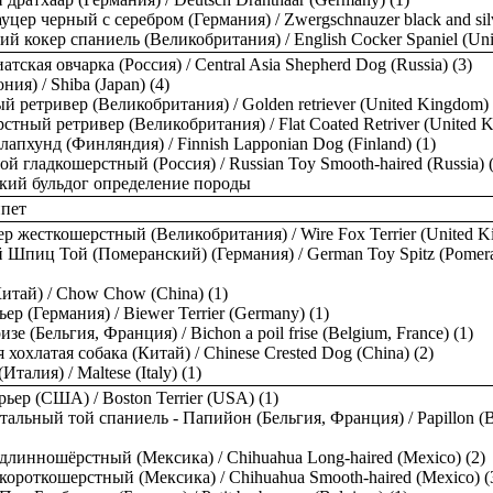
цер черный с серебром (Германия) / Zwergschnauzer black and silv
й кокер спаниель (Великобритания) / English Cocker Spaniel (Uni
атская овчарка (Россия) / Central Asia Shepherd Dog (Russia) (3)
ия) / Shiba (Japan) (4)
й ретривер (Великобритания) / Golden retriever (United Kingdom) 
тный ретривер (Великобритания) / Flat Coated Retriver (United K
апхунд (Финляндия) / Finnish Lapponian Dog (Finland) (1)
ой гладкошерстный (Россия) / Russian Toy Smooth-haired (Russia) 
кий бульдог определение породы
пет
р жесткошерстный (Великобритания) / Wire Fox Terrier (United K
Шпиц Той (Померанский) (Германия) / German Toy Spitz (Pomera
Китай) / Chow Chow (China) (1)
ер (Германия) / Biewer Terrier (Germany) (1)
е (Бельгия, Франция) / Bichon a poil frise (Belgium, France) (1)
 хохлатая собака (Китай) / Chinese Crested Dog (China) (2)
Италия) / Maltese (Italy) (1)
рьер (США) / Boston Terrier (USA) (1)
альный той спаниель - Папийон (Бельгия, Франция) / Papillon (B
длинношёрстный (Мексика) / Chihuahua Long-haired (Mexico) (2)
короткошерстный (Мексика) / Chihuahua Smooth-haired (Mexico) (