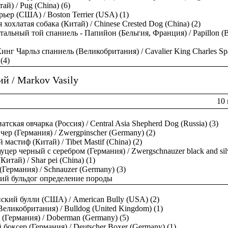
ай) / Pug (China) (6)
рьер (США) / Boston Terrier (USA) (1)
 хохлатая собака (Китай) / Chinese Crested Dog (China) (2)
альный той спаниель - Папийон (Бельгия, Франция) / Papillon (B
инг Чарльз спаниель (Великобритания) / Cavalier King Charles Spa
(4)
й / Markov Vasily
10 
атская овчарка (Россия) / Central Asia Shepherd Dog (Russia) (3)
ер (Германия) / Zwergpinscher (Germany) (2)
 мастиф (Китай) / Tibet Mastif (China) (2)
цер черный с серебром (Германия) / Zwergschnauzer black and silv
итай) / Shar pei (China) (1)
Германия) / Schnauzer (Germany) (3)
ий бульдог определение породы
кий булли (США) / American Bully (USA) (2)
Великобритания) / Bulldog (United Kingdom) (1)
(Германия) / Doberman (Germany) (5)
боксер (Германия) / Deutscher Boxer (Germany) (1)