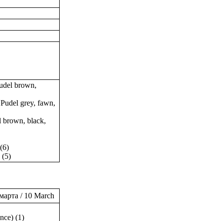
del brown,
udel grey, fawn,
brown, black,
(6)
 (5)
марта / 10 March
nce) (1)