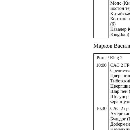
Мопс (Кит
Бостон те
Китайская
Континент
(6)
Кавалер К
Kingdom) 
Марков Васили
Ринг / Ring 2
10:00
САС 2 ГР
Среднеази
Цвергпинч
Тибетский
Цвергшнау
Шар пей (К
Шнауцер (
Французк
10:30
САС 2 гр
Американс
Бульдог (
Доберман 
Немецкий 