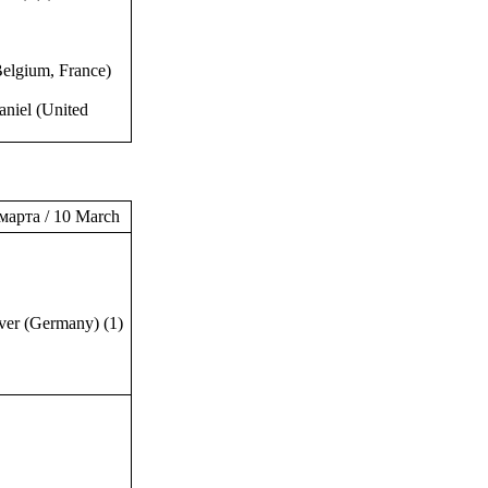
elgium, France)
niel (United
марта / 10 March
er (Germany) (1)