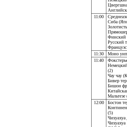
Цвергшнау
Английски
11:00
Среднеази
Сиба (Япон
Золотисты
Прямошерс
Финский л
Русский т
Французс
11:30
Моно уип
11:40
Фокстерье
Немецкий 
(2)
Чау чау (
Бивер терь
Бишон фриз
Китайская
Мальтезе (
12:00
Бостон те
Континент
(5)
Чихуахуа 
Чихуахуа 