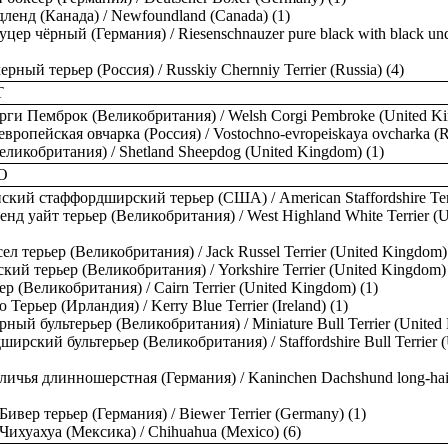
енд (Канада) / Newfoundland (Canada) (1)
цер чёрный (Германия) / Riesenschnauzer pure black with black un
рный терьер (Россия) / Russkiy Chernniy Terrier (Russia) (4)
Т
ги Пемброк (Великобритания) / Welsh Corgi Pembroke (United Ki
вропейская овчарка (Россия) / Vostochno-evropeiskaya ovcharka (Ru
ликобритания) / Shetland Sheepdog (United Kingdom) (1)
О
кий стаффордширский терьер (США) / American Staffordshire Terr
енд уайт терьер (Великобритания) / West Highland White Terrier (
ел терьер (Великобритания) / Jack Russel Terrier (United Kingdom)
ий терьер (Великобритания) / Yorkshire Terrier (United Kingdom) 
ер (Великобритания) / Cairn Terrier (United Kingdom) (1)
Терьер (Ирландия) / Kerry Blue Terrier (Ireland) (1)
ый бультерьер (Великобритания) / Miniature Bull Terrier (United
ирский бультерьер (Великобритания) / Staffordshire Bull Terrier 
личья длинношерстная (Германия) / Kaninchen Dachshund long-hai
Бивер терьер (Германия) / Biewer Terrier (Germany) (1)
Чихуахуа (Мексика) / Chihuahua (Mexico) (6)