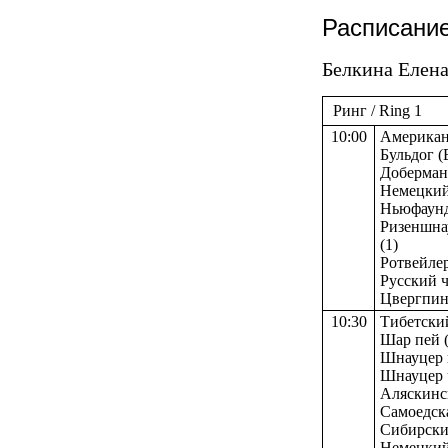
Расписание
Белкина Елена 
Ринг / Ring 1
10:00
Американс
Бульдог (
Доберман 
Немецкий 
Ньюфаундл
Ризеншнау
(1)
Ротвейлер
Русский че
Цвергпинч
10:30
Тибетский
Шар пей (К
Шнауцер п
Шнауцер ч
Аляскинск
Самоедска
Сибирский
Немецкий 