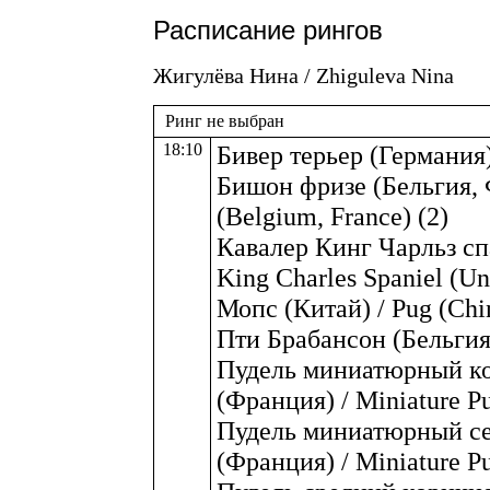
Расписание рингов
Жигулëва Нина / Zhiguleva Nina
Ринг не выбран
18:10
Бивер терьер (Германия) 
Бишон фризе (Бельгия, Ф
(Belgium, France) (2)
Кавалер Кинг Чарльз сп
King Charles Spaniel (Un
Мопс (Китай) / Pug (Chin
Пти Брабансон (Бельгия) 
Пудель миниатюрный ко
(Франция) / Miniature Pu
Пудель миниатюрный се
(Франция) / Miniature Pud