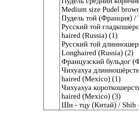
Пудель средний коричне
Medium size Pudel brown,
Пудель той (Франция) / T
Русский той гладкошерс
haired (Russia) (1)
Русский той длинношерс
Longhaired (Russia) (2)
Французский бульдог (Фр
Чихуахуа длинношёрстн
haired (Mexico) (1)
Чихуахуа короткошерстн
haired (Mexico) (3)
Ши - тцу (Китай) / Shih 