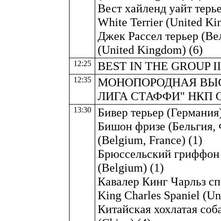
Вест хайленд уайт терье
White Terrier (United Ki
Джек Рассел терьер (Вел
(United Kingdom) (6)
12:25
BEST IN THE GROUP II
12:35
МОНОПОРОДНАЯ ВЫ
ЛИГА СТАФФИ" НКП 
13:30
Бивер терьер (Германия) 
Бишон фризе (Бельгия, Ф
(Belgium, France) (1)
Брюссельский гриффон (Б
(Belgium) (1)
Кавалер Кинг Чарльз сп
King Charles Spaniel (Un
Китайская хохлатая соба