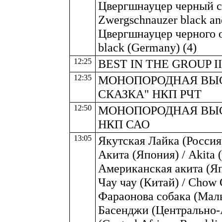
Цвергшнауцер черный с 
Zwergschnauzer black and
Цвергшнауцер черного о
black (Germany) (4)
12:25
BEST IN THE GROUP II
12:35
МОНОПОРОДНАЯ ВЫ
СКАЗКА" НКП РЧТ
12:50
МОНОПОРОДНАЯ ВЫС
НКП САО
13:05
Якутская Лайка (Россия) 
Акита (Япония) / Akita (
Американская акита (Япо
Чау чау (Китай) / Chow 
Фараонова собака (Мальт
Басенджи (Центрально-А