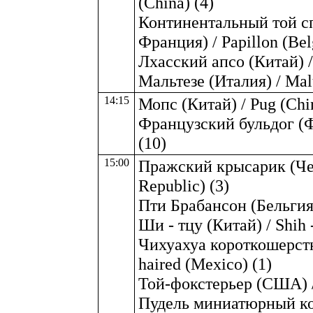
(China) (4)
Континентальный той сп
Франция) / Papillon (Bel
Лхасский апсо (Китай) /
Мальтезе (Италия) / Malte
14:15
Мопс (Китай) / Pug (Chi
Французский бульдог (Фр
(10)
15:00
Пражский крысарик (Чехи
Republic) (3)
Пти Брабансон (Бельгия) 
Ши - тцу (Китай) / Shih 
Чихуахуа короткошерстн
haired (Mexico) (1)
Той-фокстерьер (США) / 
Пудель миниатюрный ко