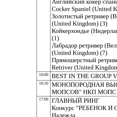
Английский кокер спани
Cocker Spaniel (United 
Золотистый ретривер (Ве
(United Kingdom) (3)
Койкерхондье (Нидерлан
(1)
Лабрадор ретривер (Вели
(United Kingdom) (7)
Прямошерстный ретривер
Retriver (United Kingdom
16:00
BEST IN THE GROUP VI
16:10
МОНОПОРОДНАЯ ВЫС
МОПСОВ" НКП МОПС
17:00
ГЛАВНЫЙ РИНГ
Конкурс "РЕБЕНОК И С
Надежда