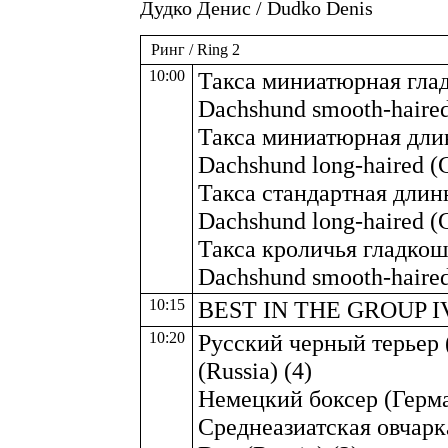
Дудко Денис / Dudko Denis
Ринг / Ring 2
10:00
Такса миниатюрная глад
Dachshund smooth-haired
Такса миниатюрная дли
Dachshund long-haired (
Такса стандартная длин
Dachshund long-haired (
Такса кроличья гладкош
Dachshund smooth-haired
10:15
BEST IN THE GROUP I
10:20
Русский черный терьер (
(Russia) (4)
Немецкий боксер (Герман
Среднеазиатская овчарка