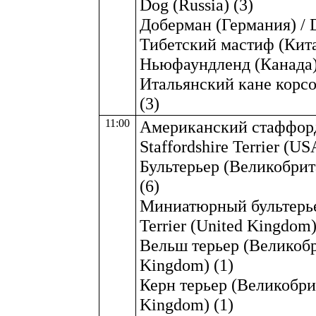
Dog (Russia) (3)
Доберман (Германия) / 
Тибетский мастиф (Китай)
Ньюфаундленд (Канада) 
Итальянский кане корсо (
(3)
11:00
Американский стаффорд
Staffordshire Terrier (US
Бультерьер (Великобрита
(6)
Миниатюрный бультерьер
Terrier (United Kingdom)
Вельш терьер (Великобри
Kingdom) (1)
Керн терьер (Великобрита
Kingdom) (1)