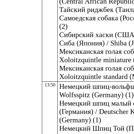
(Central African Republic
Тайский риджбек (Таилан
Самоедская собака (Росс
(2)
Сибирский хаски (США) 
Сиба (Япония) / Shiba (J
Мексиканская голая соб
Xoloitzquintle miniature
Мексиканская голая соб
Xoloitzquintle standard (
13:50
Немецкий шпиц-вольфшп
Wolfsspitz (Germany) (1)
Немецкий шпиц малый о
(Германия) / Deutscher Kl
(Germany) (1)
Немецкий Шпиц Той (По