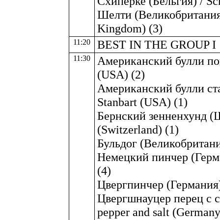
Схиперке (Бельгия) / Sc
Шелти (Великобритания)
Kingdom) (3)
11:20
BEST IN THE GROUP I
11:30
Американский булли пок
(USA) (2)
Американский булли ста
Stanbart (USA) (1)
Бернский зенненхунд (Ш
(Switzerland) (1)
Бульдог (Великобритания
Немецкий пинчер (Герма
(4)
Цвергпинчер (Германия) 
Цвергшнауцер перец с с
pepper and salt (Germany