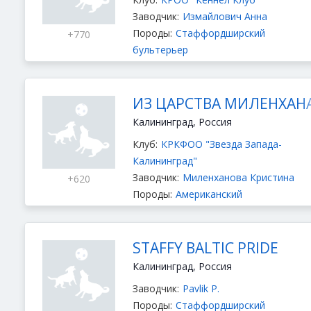
Заводчик:
Измайлович Анна
Породы:
Стаффордширский
+770
бультерьер
ИЗ ЦАРСТВА МИЛЕНХАН
Калининград, Россия
Клуб:
КРКФОО "Звезда Запада-
Калининград"
Заводчик:
Миленханова Кристина
+620
Породы:
Американский
стаффордширский терьер
,
Стаффордширский бультерьер
STAFFY BALTIC PRIDE
Калининград, Россия
Заводчик:
Pavlik P.
Породы:
Стаффордширский