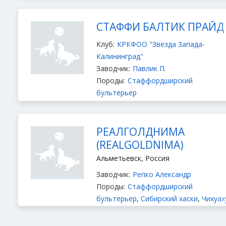
СТАФФИ БАЛТИК ПРАЙД
Клуб:
КРКФОО "Звезда Запада-
Калининград"
Заводчик:
Павлик П.
Породы:
Стаффордширский
бультерьер
РЕАЛГОЛДНИМА
(REALGOLDNIMA)
Альметьевск, Россия
Заводчик:
Репко Александр
Породы:
Стаффордширский
бультерьер
,
Сибирский хаски
,
Чихуах
длинношёрстный
,
Американский гол
терьер