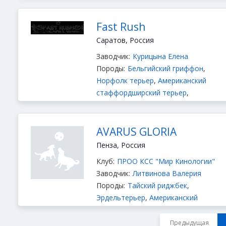
Fast Rush
Саратов, Россия
Заводчик:
Курицына Елена
Породы:
Бельгийский гриффон
,
Норфолк терьер
,
Американский
стаффордширский терьер
,
Аффенпинчер
AVARUS GLORIA
Пенза, Россия
Клуб:
ПРОО КСС "Мир Кинологии"
Заводчик:
Литвинова Валерия
Породы:
Тайский риджбек
,
Эрдельтерьер
,
Американский
стаффордширский терьер
Предыдущая