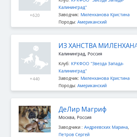
Калининград"
Заводчик:
Миленханова Кристина
+620
Породы:
Американский
стаффордширский терьер
,
Стаффордширский бультерьер
ИЗ ХАНСТВА МИЛЕНХАН
Калининград, Россия
Клуб:
КРКФОО "Звезда Запада-
Калининград"
Заводчик:
Миленханова Кристина
+440
Породы:
Американский
стаффордширский терьер
,
Стаффордширский бультерьер
ДеЛир Магриф
Москва, Россия
Заводчики :
Андреевских Марина
,
Петров Сергей