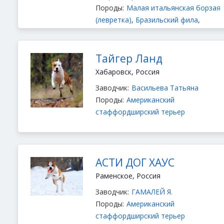
Породы:
Малая итальянская борзая
(левретка)
,
Бразильский фила
,
Американский стаффордширский
терьер
,
Йоркширский терьер
,
Среднеазиатская овчарка
Тайгер Ланд
Хабаровск, Россия
Заводчик:
Васильева Татьяна
Породы:
Американский
стаффордширский терьер
АСТИ ДОГ ХАУС
Раменское, Россия
Заводчик:
ГАМАЛЕЙ Я.
Породы:
Американский
стаффордширский терьер